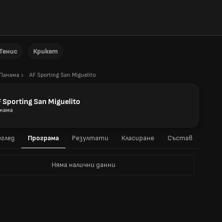
Тенис
Крикет
Панама
AF Sporting San Miguelito
 Sporting San Miguelito
нама
глед
Програма
Резултати
Класиране
Състав
Няма налични данни