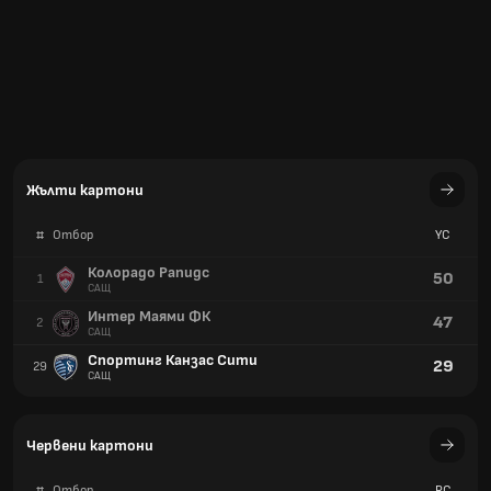
Жълти картони
#
Отбор
YC
Колорадо Рапидс
50
1
САЩ
Интер Маями ФК
47
2
САЩ
Спортинг Канзас Сити
29
29
САЩ
Червени картони
#
Отбор
RC