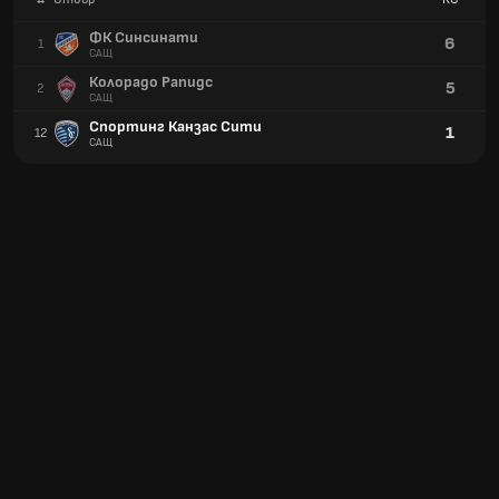
ФК Синсинати
6
1
САЩ
Колорадо Рапидс
5
2
САЩ
Спортинг Канзас Сити
1
12
САЩ