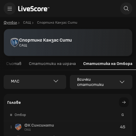
Футбол
САЩ
Спортинг Канзас Сити
Спортинг Канзас Сити
САЩ
Състав
Статистики на играча
Статистика на Отбора
Всички
МЛС
статистики
Голове
#
Отбор
G
ФК Синсинати
45
1
САЩ