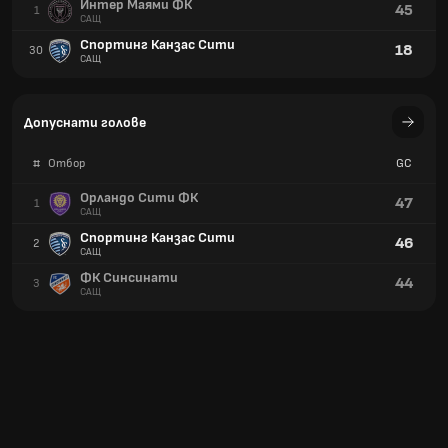
Интер Маями ФК
45
1
САЩ
Спортинг Канзас Сити
18
30
САЩ
Допуснати голове
#
Отбор
GC
Орландо Сити ФК
47
1
САЩ
Спортинг Канзас Сити
46
2
САЩ
ФК Синсинати
44
3
САЩ