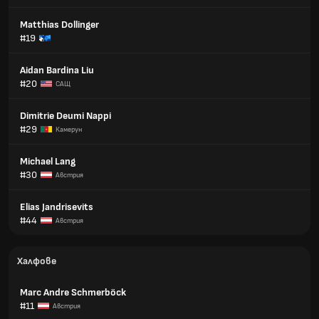
Matthias Dollinger
#19
Aidan Bardina Liu
#20
САЩ
Dimitrie Deumi Nappi
#29
Камерун
Michael Lang
#30
Австрия
Elias Jandrisevits
#44
Австрия
Халфове
Marc Andre Schmerböck
#11
Австрия