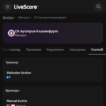
Футбол
Австрия
СК Аустрия Клагенфурт
СК Аустрия Клагенфурт
Австрия
Общ преглед
Програма
Резултати
Класиране
Състав
Треньор
Slobodan Grubor
Вратари
Manuel Kuttin
#1
Австрия