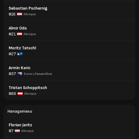
Sebastian Pschernig
#16
Австрия
Almir Oda
#21
Австрия
Moritz Tatschl
#27
Armin Karic
#37
Босна и Херцеговина
Tristan Schoppitsch
#66
Австрия
Нападатели
Florian Jaritz
#7
Австрия