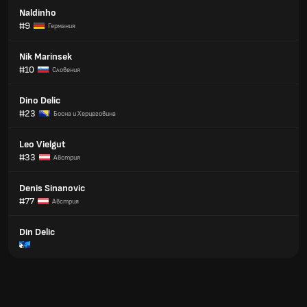
Naldinho
#9
Германия
Nik Marinsek
#10
Словения
Dino Delic
#23
Босна и Херцеговина
Leo Vielgut
#33
Австрия
Denis Sinanovic
#77
Австрия
Din Delic