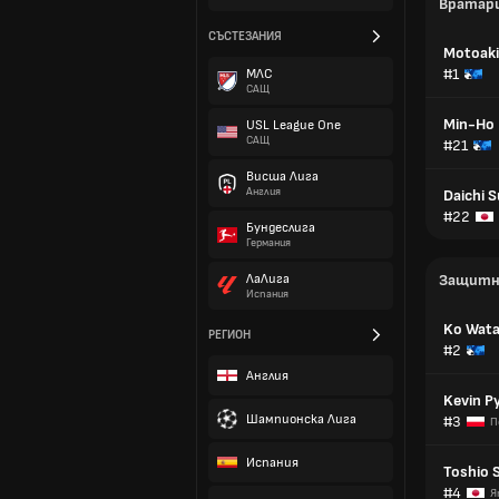
Вратар
СЪСТЕЗАНИЯ
Motoaki
#1
МЛС
САЩ
Min-Ho
USL League One
САЩ
#21
Висша Лига
Англия
Daichi 
#22
Бундеслига
Германия
ЛаЛига
Защитн
Испания
Ko Wata
РЕГИОН
#2
Англия
Kevin Py
Шампионска Лига
#3
П
Испания
Toshio 
#4
Я