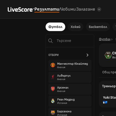
Резултати
Любими
Залагане
Футбол
Хокей
Баскетбол
Футбол
С
ОТБОРИ
Яп
Манчестър Юнайтед
Англия
Общ пре
Ливърпул
Англия
Треньор
Арсенал
Англия
Yuki Sta
Реал Мадрид
Испания
Барселона
Испания