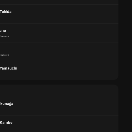
Tokida
ano
Япония
Япония
 Yamauchi
е
okunaga
 Kambe