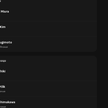
и
 Miura
 Kim
Sugimoto
Япония
ици
hiki
tlik
олша
Shimakawa
пония