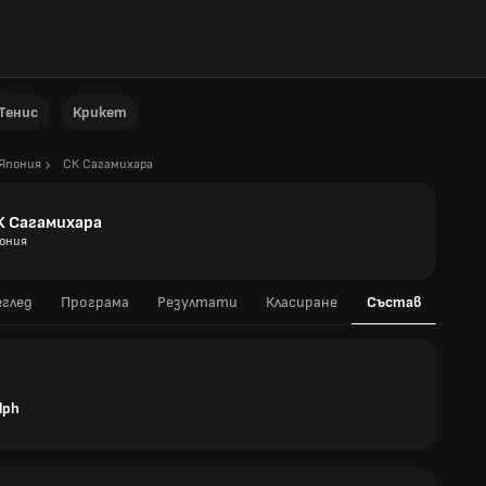
Тенис
Крикет
Япония
СК Сагамихара
К Сагамихара
ония
глед
Програма
Резултати
Класиране
Състав
lph