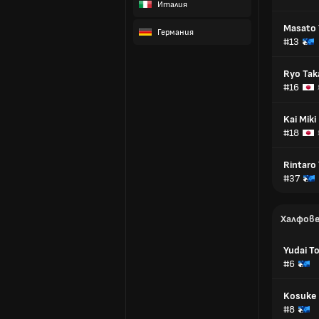
Италия
Masato 
Германия
#13
Ryo Tak
#16
Kai Miki
#18
Rintaro
#37
Халфов
Yudai T
#6
Kosuke
#8