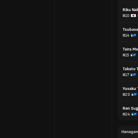
Riku N
#10
Tsubas
#14
Taira M
#15
Takato 
#17
Yusaku 
#23
Ren Su
#24
Напада