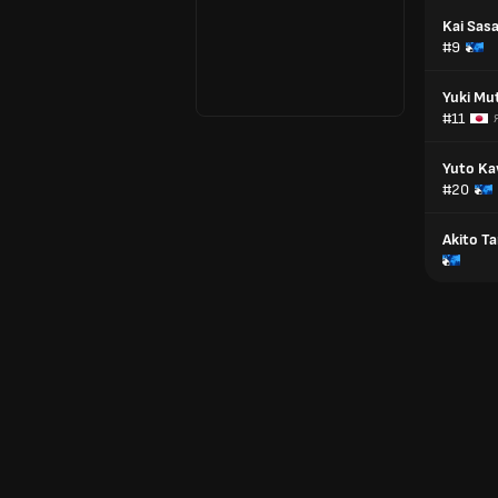
Kai Sasa
#9
Yuki Mu
#11
Yuto K
#20
Akito T