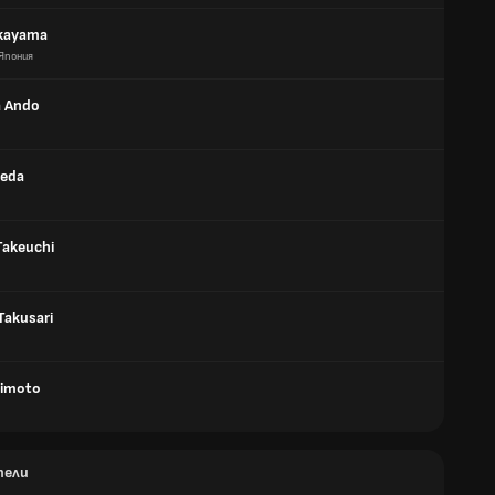
akayama
Япония
a Ando
aeda
Takeuchi
Takusari
gimoto
тели