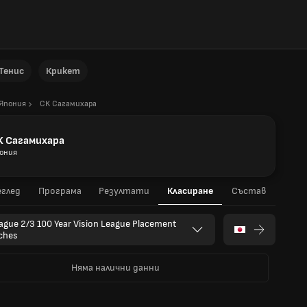
Тенис
Крикет
Япония
СК Сагамихара
К Сагамихара
ония
глед
Програма
Резултати
Класиране
Състав
eague 2/3 100 Year Vision League Placement
ches
Няма налични данни