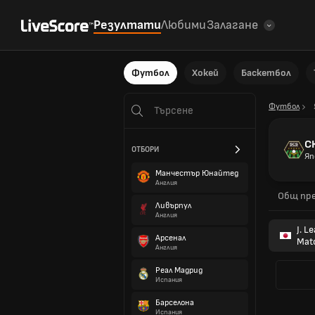
Резултати
Любими
Залагане
Футбол
Хокей
Баскетбол
Футбол
С
ОТБОРИ
Яп
Манчестър Юнайтед
Англия
Общ пре
Ливърпул
Англия
J. L
Арсенал
Mat
Англия
Реал Мадрид
Испания
Барселона
Испания