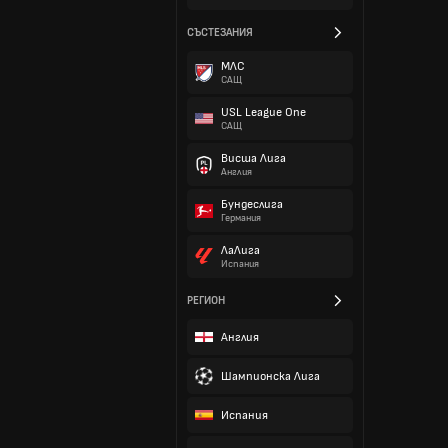
СЪСТЕЗАНИЯ
МЛС
САЩ
USL League One
САЩ
Висша Лига
Англия
Бундеслига
Германия
ЛаЛига
Испания
РЕГИОН
Англия
Шампионска Лига
Испания