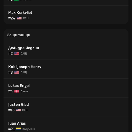
Max Kerkvliet
#24
САЩ
Защитници
ДеАндре Йедлин
#2
САЩ
Kobi Joseph Henry
#3
САЩ
Lukas Engel
#4
Дания
Justen Glad
#15
САЩ
Juan Arias
#21
Колумбия