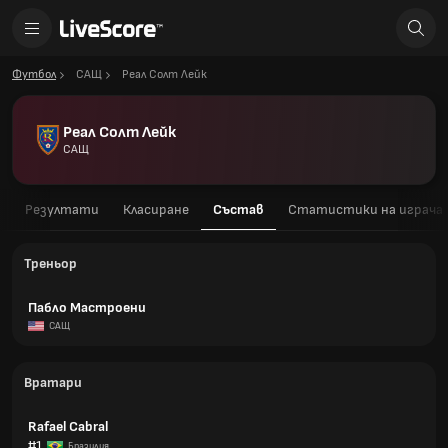
Футбол
САЩ
Реал Солт Лейк
Реал Солт Лейк
САЩ
а
Резултати
Класиране
Състав
Статистики на играча
Треньор
Пабло Мастроени
САЩ
Вратари
Rafael Cabral
#1
Бразилия