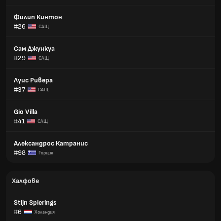
Филип Кинтон
#26
САЩ
Сам Джункуа
#29
САЩ
Луис Ривера
#37
САЩ
Gio Villa
#41
САЩ
Александрос Катранис
#98
Гърция
Халфове
Stijn Spierings
#6
Холандия