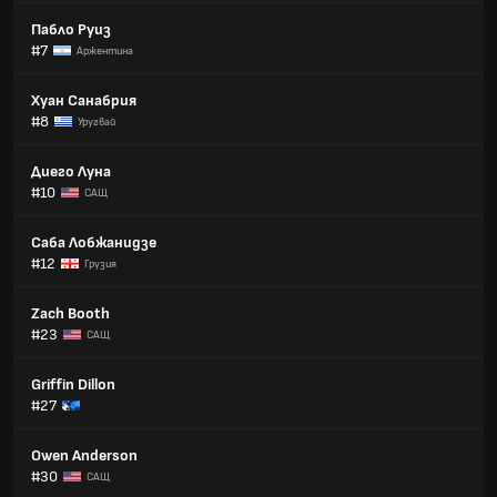
Пабло Руиз
#7
Аржентина
Хуан Санабрия
#8
Уругвай
Диего Луна
#10
САЩ
Саба Лобжанидзе
#12
Грузия
Zach Booth
#23
САЩ
Griffin Dillon
#27
Owen Anderson
#30
САЩ