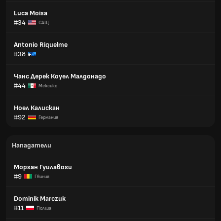
Luca Moisa
#34
САЩ
Antonio Riquelme
#38
Чанс Дерек Коуел Малдонадо
#44
Мексико
Ноел Калискан
#92
Германия
Нападатели
Морган Гуилавоги
#9
Гвиния
Dominik Marczuk
#11
Полша