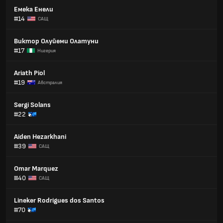
Емека Енели
#14
САЩ
Виктор Олуйеми Олатуни
#17
Нигерия
Ariath Piol
#19
Австралия
Sergi Solans
#22
Aiden Hezarkhani
#39
САЩ
Omar Marquez
#40
САЩ
Lineker Rodrigues dos Santos
#70