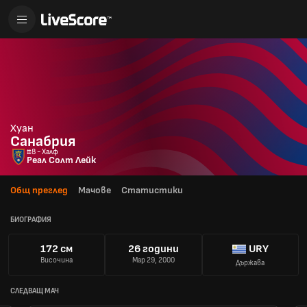
Хуан
Санабрия
#8 - Халф
Реал Солт Лейк
Общ преглед
Мачове
Статистики
БИОГРАФИЯ
172 см
26 години
URY
Височина
Мар 29, 2000
Държава
СЛЕДВАЩ МАЧ