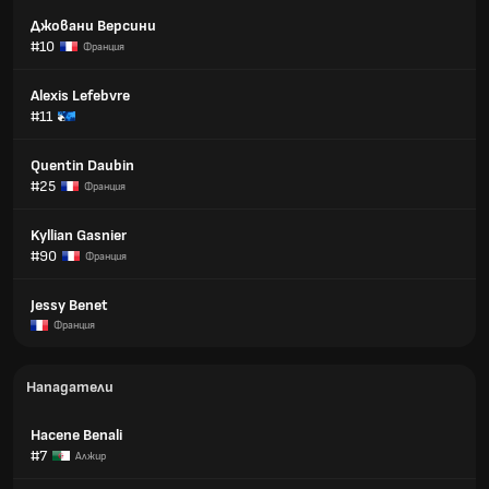
Джовани Версини
#10
Франция
Alexis Lefebvre
#11
Quentin Daubin
#25
Франция
Kyllian Gasnier
#90
Франция
Jessy Benet
Франция
Нападатели
Hacene Benali
#7
Алжир