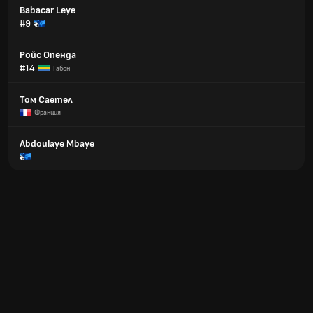
Babacar Leye
#9
Ройс Опенда
#14
Габон
Том Саетел
Франция
Abdoulaye Mbaye