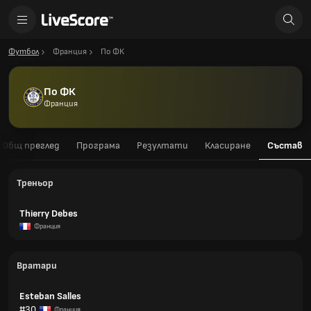
Футбол
Франция
По ФК
По ФК
Франция
Общ преглед
Програма
Резултати
Класиране
Състав
Треньор
Thierry Debes
Франция
Вратари
Esteban Salles
#30
Франция