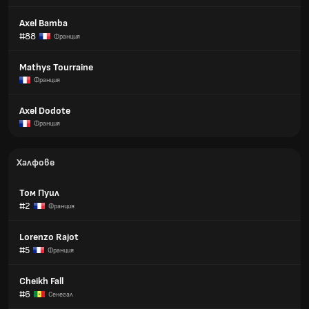
Axel Bamba
#88
Франция
Mathys Tourraine
Франция
Axel Dodote
Франция
Халфове
Том Пуил
#2
Франция
Lorenzo Rajot
#5
Франция
Cheikh Fall
#6
Сенегал