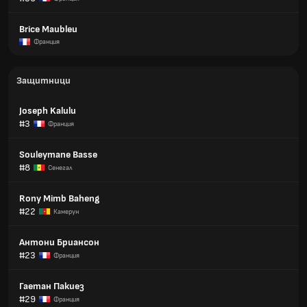
Brice Maubleu
Франция
Защитници
Joseph Kalulu
#3
Франция
Souleymane Basse
#8
Сенегал
Rony Mimb Baheng
#22
Камерун
Антони Бриансон
#23
Франция
Гаетан Пакиез
#29
Франция