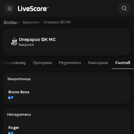
Футбол
Бразилия
Операрио ФК МС
Операрио ФК МС
Бразилия
Общ преглед
Програма
Резултати
Класиране
Състав
Защитници
Bruno Boca
Нападатели
Roger