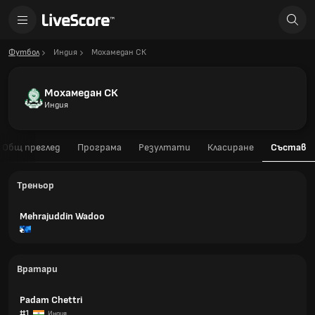
Футбол
Индия
Мохамедан СК
Мохамедан СК
Индия
Общ преглед
Програма
Резултати
Класиране
Състав
Треньор
Mehrajuddin Wadoo
Вратари
Padam Chettri
#1
Индия