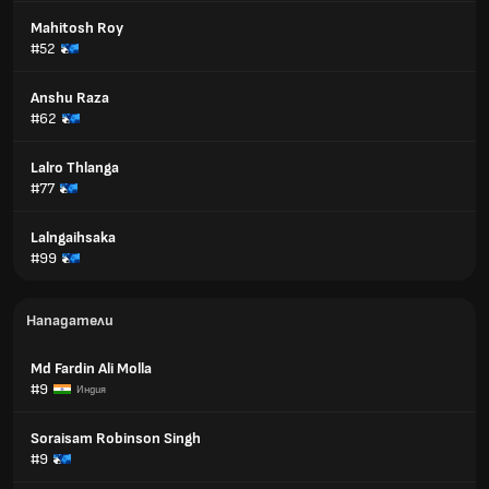
Mahitosh Roy
#52
Anshu Raza
#62
Lalro Thlanga
#77
Lalngaihsaka
#99
Нападатели
Md Fardin Ali Molla
#9
Индия
Soraisam Robinson Singh
#9