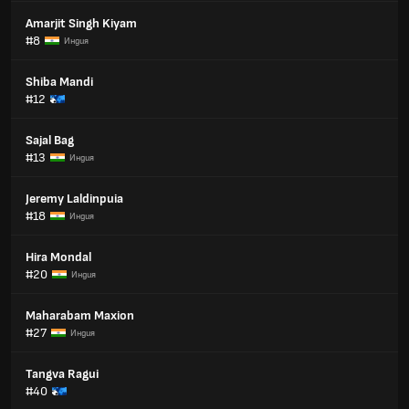
Amarjit Singh Kiyam
#8
Индия
Shiba Mandi
#12
Sajal Bag
#13
Индия
Jeremy Laldinpuia
#18
Индия
Hira Mondal
#20
Индия
Maharabam Maxion
#27
Индия
Tangva Ragui
#40