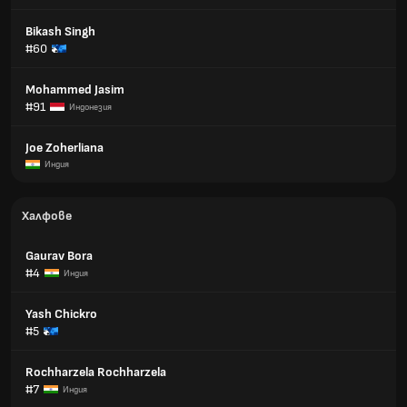
Bikash Singh
#60
Mohammed Jasim
#91
Индонезия
Joe Zoherliana
Индия
Халфове
Gaurav Bora
#4
Индия
Yash Chickro
#5
Rochharzela Rochharzela
#7
Индия