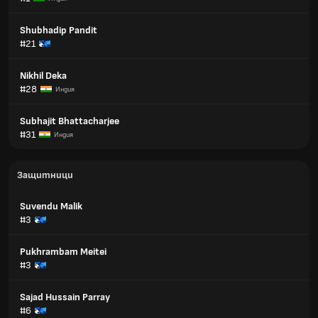
Shubhadip Pandit
#21
Nikhil Deka
#28
Индия
Subhajit Bhattacharjee
#31
Индия
Защитници
Suvendu Malik
#3
Pukhrambam Meitei
#3
Sajad Hussain Parray
#6