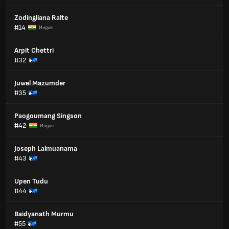
Zodingliana Ralte
#14
Индия
Arpit Chettri
#32
Juwel Mazumder
#35
Paogoumang Singson
#42
Индия
Joseph Lalmuanama
#43
Upen Tudu
#44
Baidyanath Murmu
#55