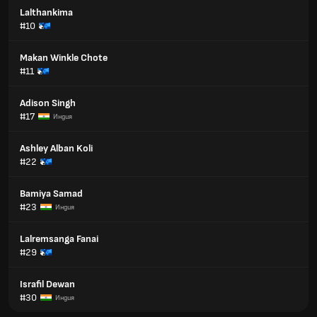
Lalthankima
#10
Makan Winkle Chote
#11
Adison Singh
#17
Индия
Ashley Alban Koli
#22
Bamiya Samad
#23
Индия
Lalremsanga Fanai
#29
Israfil Dewan
#30
Индия