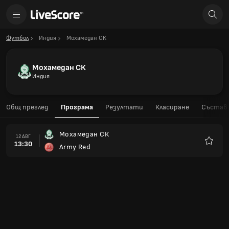
Футбол
Индия
Мохамедан СК
Мохамедан СК
Индия
Общ преглед
Програма
Резултати
Класиране
Състав
Мохамедан СК
12 АВГ
13:30
Army Red
Любим