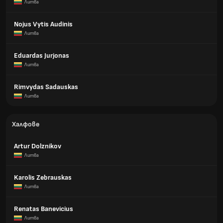
Литва
Nojus Vytis Audinis
Литва
Eduardas Jurjonas
Литва
Rimvydas Sadauskas
Литва
Халфове
Artur Dolznikov
Литва
Karolis Zebrauskas
Литва
Renatas Banevicius
Литва