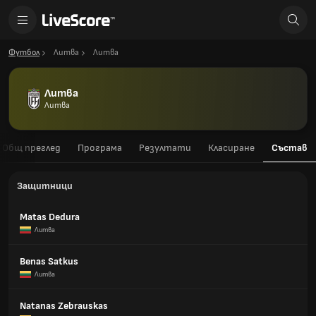
Футбол
Литва
Литва
Литва
Литва
Общ преглед
Програма
Резултати
Класиране
Състав
Защитници
Matas Dedura
Литва
Benas Satkus
Литва
Natanas Zebrauskas