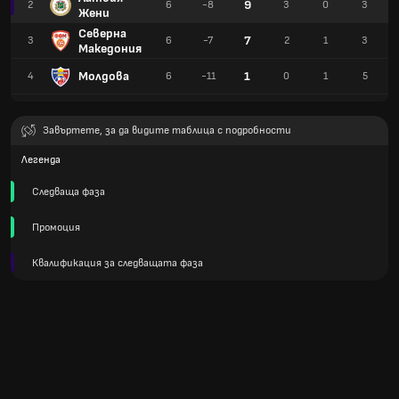
9
2
6
-8
3
0
3
Жени
Северна
7
3
6
-7
2
1
3
Македония
Молдова
1
4
6
-11
0
1
5
Завъртете, за да видите таблица с подробности
Легенда
Следваща фаза
Промоция
Квалификация за следващата фаза