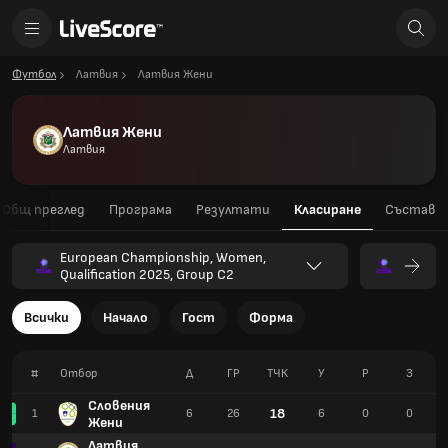
Футбол
Латвия
Латвия Жени
Латвия Жени
Латвия
Общ преглед
Програма
Резултати
Класиране
Състав
European Championship, Women,
Qualification 2025, Group C2
Всички
Начало
Гост
Форма
#
Отбор
Д
ГР
TЧК
У
Р
З
Словения
18
1
6
26
6
0
0
Жени
Латвия