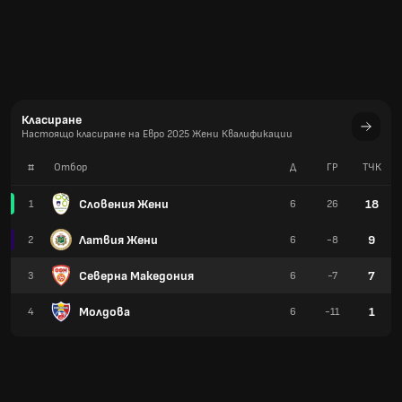
Класиране
Настоящо класиране на Евро 2025 Жени Квалификации
#
Отбор
Д
ГР
TЧК
Словения Жени
18
1
6
26
Латвия Жени
9
2
6
-8
Северна Македония
7
3
6
-7
Молдова
1
4
6
-11