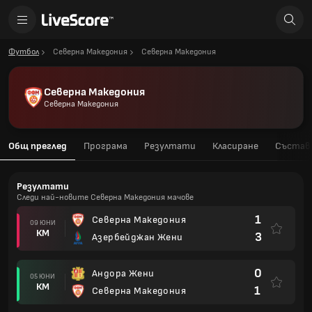
Футбол
Северна Македония
Северна Македония
Северна Македония
Северна Македония
Общ преглед
Програма
Резултати
Класиране
Състав
Резултати
Следи най-новите Северна Македония мачове
1
Северна Македония
09 ЮНИ
КМ
3
Азербейджан Жени
0
Андора Жени
05 ЮНИ
КМ
1
Северна Македония