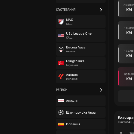
05 ЮН
КМ
СЪСТЕЗАНИЯ
МЛС
САЩ
18 АПР
КМ
USL League One
САЩ
Висша Лига
14 АПР
Англия
КМ
Бундеслига
Германия
03 МАР
ЛаЛига
КМ
Испания
РЕГИОН
Англия
Шампионска Лига
Класира
Настоящо
Испания
#
От