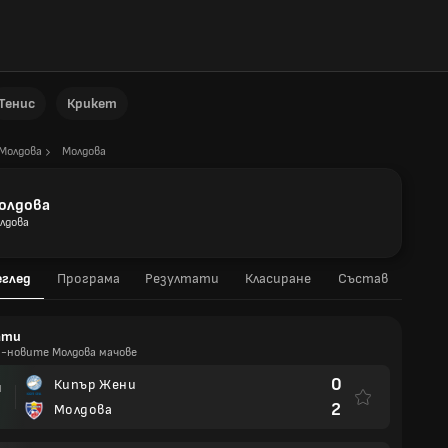
Тенис
Крикет
Молдова
Молдова
олдова
лдова
еглед
Програма
Резултати
Класиране
Състав
ати
й-новите Молдова мачове
0
Кипър Жени
И
2
Молдова