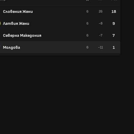
Словения Жени
18
6
26
6
Латвия Жени
9
6
-8
3
Северна Македония
7
6
-7
2
Молдова
1
6
-11
0