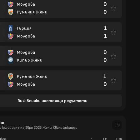
0
Молдова
И
0
Румъния Жени
1
Гърция
1
Молдова
0
Молдова
0
Кипър Жени
1
Румъния Жени
0
Молдова
Виж всички настоящи резултати
не
 класиране на Евро 2025 Жени Квалификации
бор
Д
ГР
TЧК
У