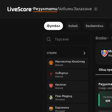
Резултати
Любими
Залагане
Футбол
Хокей
Баскетбол
Футбол
М
ОТБОРИ
Мо
Манчестър Юнайтед
Англия
Общ пр
Ливърпул
Англия
Резулт
Арсенал
Следи на
Англия
Реал Мадрид
09 ЮН
Испания
КМ
Барселона
Испания