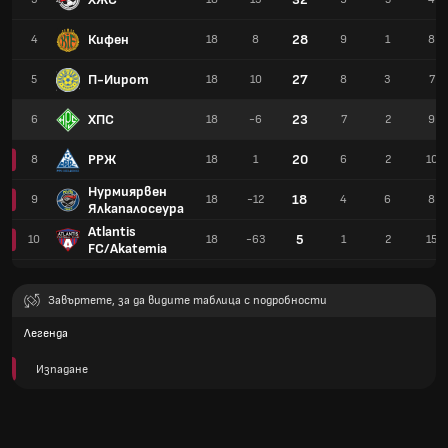
Кифен
28
4
18
8
9
1
8
П-Иирот
27
5
18
10
8
3
7
ХПС
23
6
18
-6
7
2
9
РРЖ
20
8
18
1
6
2
10
Нурмиярвен
18
9
18
-12
4
6
8
Ялкапалосеура
Atlantis
5
10
18
-63
1
2
15
FC/Akatemia
Завъртете, за да видите таблица с подробности
Легенда
Изпадане