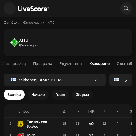
Футбол
Финландия
ХПС
ХПС
Финландия
Общ преглед
Програма
Резултати
Класиране
Състав
Kakkonen, Group B 2025
Всички
Начало
Гост
Форма
#
Отбор
Д
ГР
TЧК
У
Р
З
Тампереен
40
2
18
23
12
4
2
Илвес
ХЖС
32
3
18
13
9
5
4