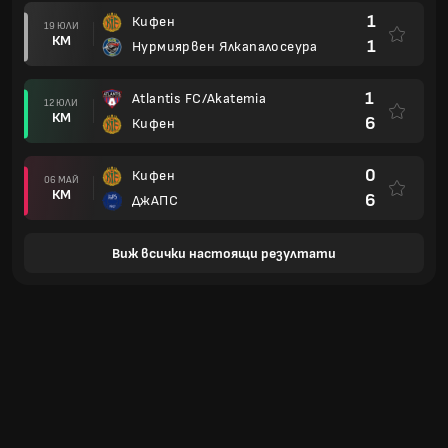
1
Кифен
19 ЮЛИ
КМ
1
Нурмиярвен Ялкапалосеура
1
Atlantis FC/Akatemia
12 ЮЛИ
КМ
6
Кифен
0
Кифен
06 МАЙ
КМ
6
ДжАПС
Виж всички настоящи резултати