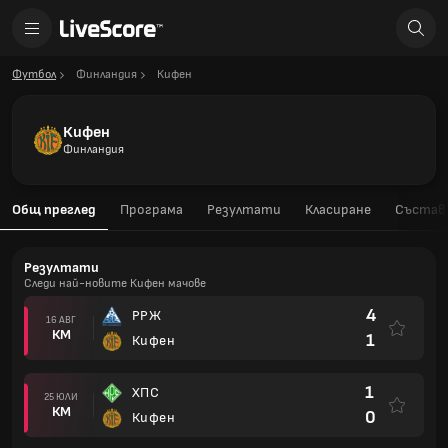
Футбол
Финландия
Кифен
Кифен
Финландия
Общ преглед
Програма
Резултати
Класиране
Състав
Резултати
Следи най-новите Кифен мачове
4
РРЖ
16 АВГ
КМ
1
Кифен
1
ХПС
25 ЮЛИ
КМ
0
Кифен