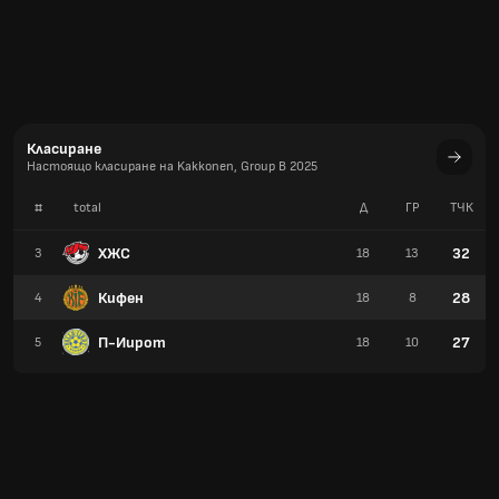
Класиране
Настоящо класиране на Kakkonen, Group B 2025
#
total
Д
ГР
TЧК
ХЖС
32
3
18
13
Кифен
28
4
18
8
П-Иирот
27
5
18
10