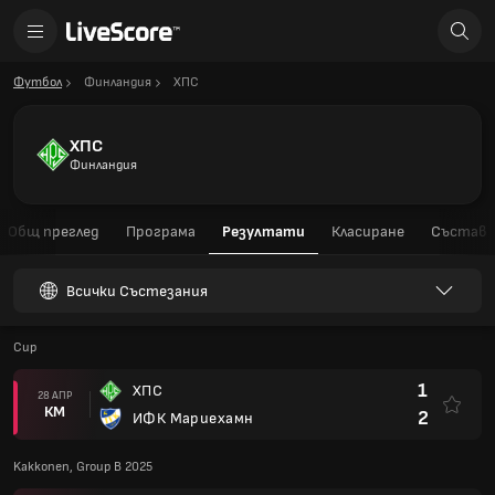
Футбол
Финландия
ХПС
ХПС
Финландия
Общ преглед
Програма
Резултати
Класиране
Състав
Всички Състезания
Cup
1
ХПС
28 АПР
КМ
2
ИФК Мариехамн
Kakkonen, Group B 2025