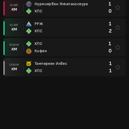
1
Нурмиярвен Ялкапалосеура
16 АВГ
КМ
0
ХПС
1
РРЖ
01 АВГ
КМ
2
ХПС
1
ХПС
25 ЮЛИ
КМ
0
Кифен
1
Тампереен Илвес
13 ЮЛИ
КМ
1
ХПС