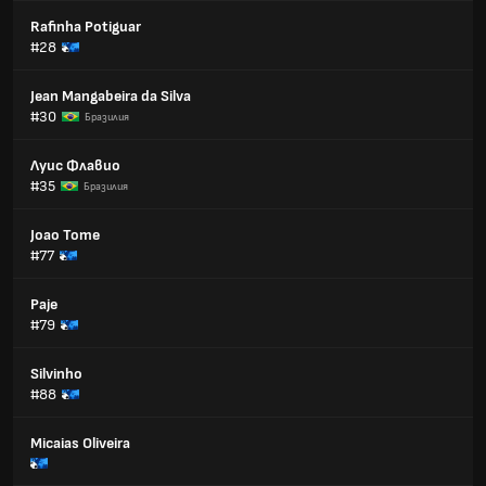
Rafinha Potiguar
#28
Jean Mangabeira da Silva
#30
Бразилия
Луис Флавио
#35
Бразилия
Joao Tome
#77
Paje
#79
Silvinho
#88
Micaias Oliveira