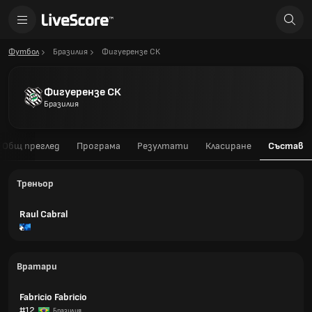
Футбол
Бразилия
Фигуерензе СК
Фигуерензе СК
Бразилия
Общ преглед
Програма
Резултати
Класиране
Състав
Треньор
Raul Cabral
Вратари
Fabricio Fabricio
#12
Бразилия