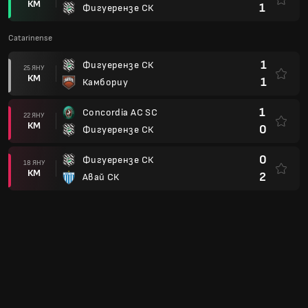
2
Бруск СК
15 ЯНУ
КМ
1
Фигуерензе СК
1
Фигуерензе СК
10 ЯНУ
КМ
0
CN Marcilio Dias SC
2
Джойнвил СК
07 ЯНУ
КМ
3
Фигуерензе СК