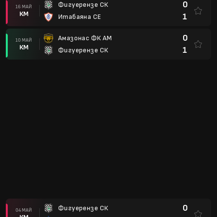
0
Фигуерензе СК
16 МАЙ
КМ
1
Итабаяна СЕ
0
Амазонас ФК АМ
10 МАЙ
КМ
1
Фигуерензе СК
0
Фигуерензе СК
04 МАЙ
КМ
3
Бара ФК
3
Анаполис ФК ГО
26 АПР
КМ
1
Фигуерензе СК
2
Фигуерензе СК
19 АПР
КМ
1
Ботафого ФК ПБ
1
Фигуерензе СК
13 АПР
КМ
3
Маринга ФК ПР
1
Ипиранга ФК РС
06 АПР
КМ