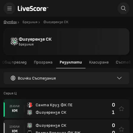
Футбол
Бразилия
Фигуерензе СК
Фигуерензе СК
Бразилия
Общ преглед
Програма
Резултати
Класиране
Състав
Всички Състезания
Серия Ц
0
Санта Круз ФК ПЕ
25 ЮЛИ
КМ
1
Фигуерензе СК
0
Фигуерензе СК
13 ЮЛИ
КМ
0
Волта Редонда ФК РЖ