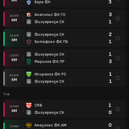
1
Фигуерензе СК
Cup
1
CRB
19 МАР
КМ
0
Фигуерензе СК
0
Амазонас ФК АМ
12 МАР
КМ
1
Фигуерензе СК
Catarinense
1
Фигуерензе СК
25 ЯНУ
КМ
1
Камбориу
1
Concordia AC SC
22 ЯНУ
КМ
0
Фигуерензе СК
0
Фигуерензе СК
18 ЯНУ
КМ
2
Авай СК