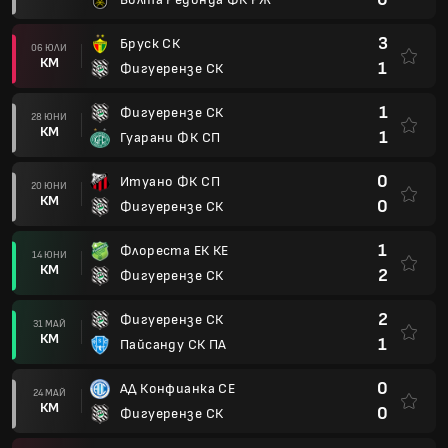
3
Бруск СК
06 ЮЛИ
КМ
1
Фигуерензе СК
1
Фигуерензе СК
28 ЮНИ
КМ
1
Гуарани ФК СП
0
Итуано ФК СП
20 ЮНИ
КМ
0
Фигуерензе СК
1
Флореста ЕК КЕ
14 ЮНИ
КМ
2
Фигуерензе СК
2
Фигуерензе СК
31 МАЙ
КМ
1
Пайсанду СК ПА
0
АД Конфианка СЕ
24 МАЙ
КМ
0
Фигуерензе СК