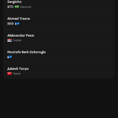
Serginho
#70
Бразилия
Ahmed Traore
#88
Aleksandar Pesic
Сърбия
Mustafa Berk Ozkoroglu
Дженк Тосун
Турция