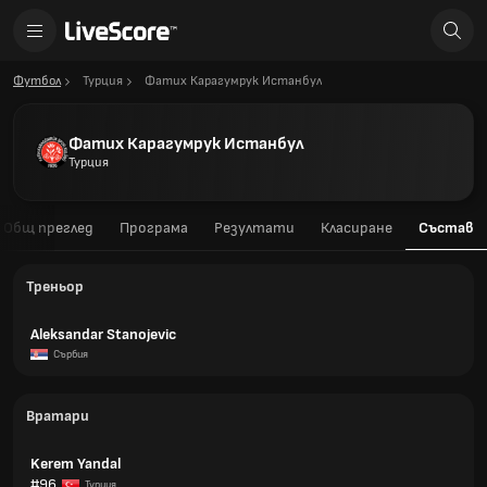
Футбол
Турция
Фатих Карагумрук Истанбул
Фатих Карагумрук Истанбул
Турция
Общ преглед
Програма
Резултати
Класиране
Състав
Треньор
Aleksandar Stanojevic
Сърбия
Вратари
Kerem Yandal
#96
Турция