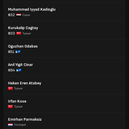
Muhammed Iyyad Kadioglu
#32
Сирия
Kurukalip Cagtay
#33
Турция
Oguzhan Odabas
#51
Anil Yigit Cinar
#94
Hakan Eren Atabey
Турция
Irfan Kose
Турция
Emirhan Parmaksiz
Холандия