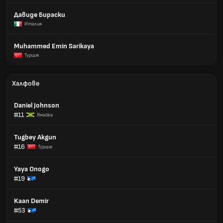
Давиде Бираски
Италия
Muhammed Emin Sarikaya
Турция
Халфове
Daniel Johnson
#11
Ямайка
Tugbey Akgun
#16
Турция
Yaya Onogo
#19
Kaan Demir
#53