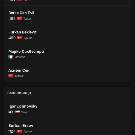
Berke Can Evli
#98
Турция
Furkan Beklevic
#99
Турция
Марко Силвестри
Италия
Ахмет Сен
Турция
Защитници
Igor Lichnovsky
#3
Чили
Burhan Ersoy
#24
Турция