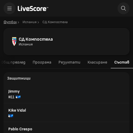
Футбол
Испания
СД Компостела
СД Компостела
Испания
Общ преглед
Програма
Резултати
Класиране
Състав
Защитници
Jimmy
#11
Kike Vidal
Pablo Crespo