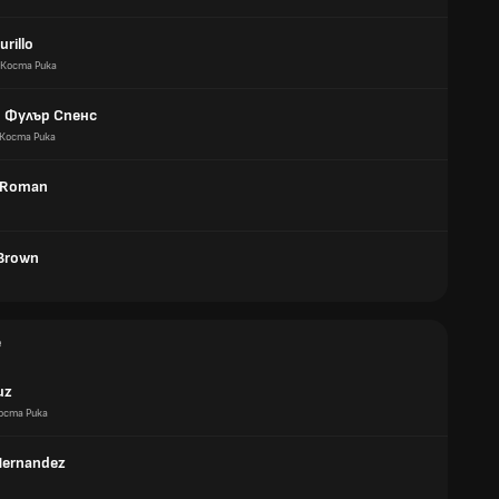
rillo
Коста Рика
 Фулър Спенс
Коста Рика
n Roman
Brown
е
uz
оста Рика
Hernandez