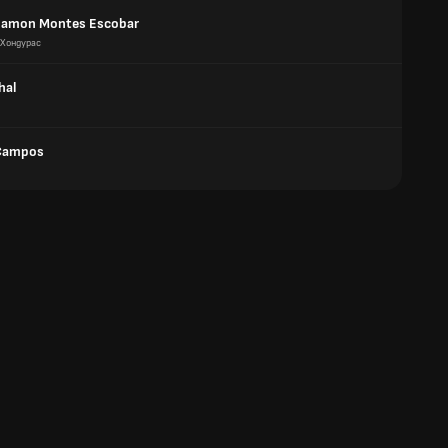
Ramon Montes Escobar
Хондурас
hal
 Campos