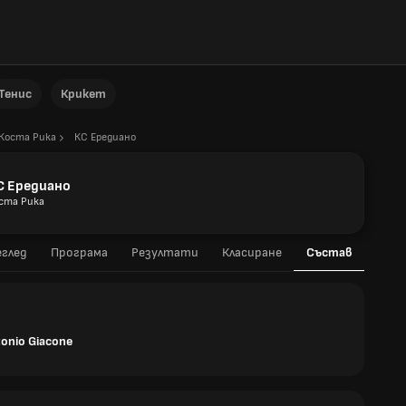
Тенис
Крикет
Коста Рика
КС Ередиано
С Ередиано
ста Рика
глед
Програма
Резултати
Класиране
Състав
tonio Giacone