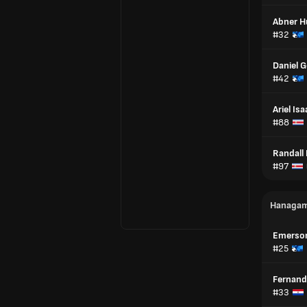
Abner 
#32
Daniel 
#42
Ariel Is
#88
Randall 
#97
Напада
Emerso
#25
Fernan
#33