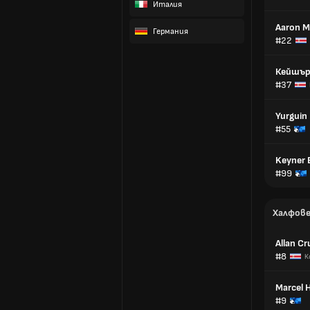
Италия
Aaron Mu
Германия
#22
Кейшър
#37
Yurgui
#55
Keyner 
#99
Халфов
Allan Cr
#8
К
Marcel 
#9