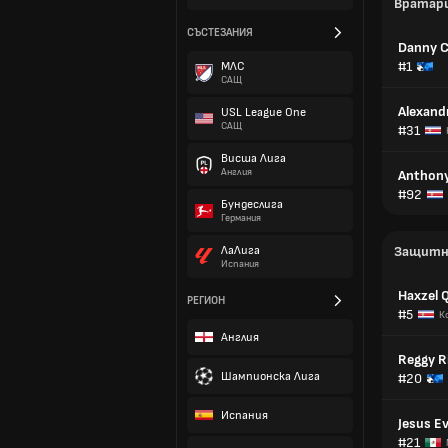
Вратар
СЪСТЕЗАНИЯ
Danny C
#1
МЛС
САЩ
Alexand
USL League One
САЩ
#31
Висша Лига
Англия
Anthony
#92
Бундеслига
Германия
ЛаЛига
Защитн
Испания
Haxzel 
РЕГИОН
#5
К
Англия
Reggy R
Шампионска Лига
#20
Испания
Jesus E
#21