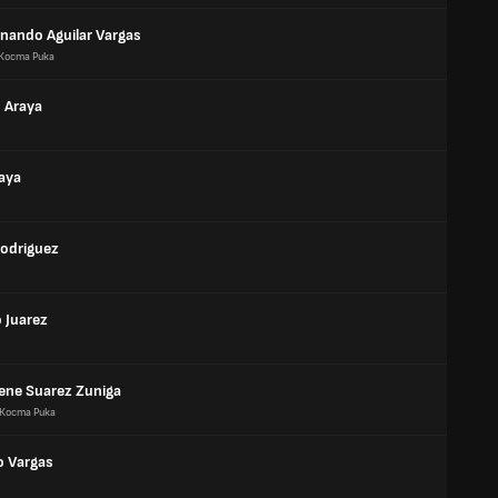
rnando Aguilar Vargas
Коста Рика
 Araya
raya
Rodriguez
 Juarez
ene Suarez Zuniga
Коста Рика
o Vargas