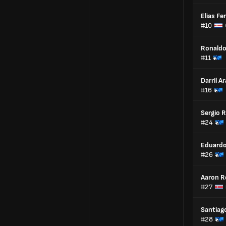
Elias Fe
#10
Ronaldo
#11
Darril A
#16
Sergio 
#24
Eduardo
#26
Aaron R
#27
Santiag
#28