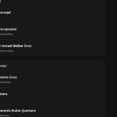
и
arvajal
re Lezcano
Коста Рика
 Ismael Walker Cruz
Коста Рика
ици
Quiros Cruz
оста Рика
ivera
verardo Rubio Quintero
Мексико