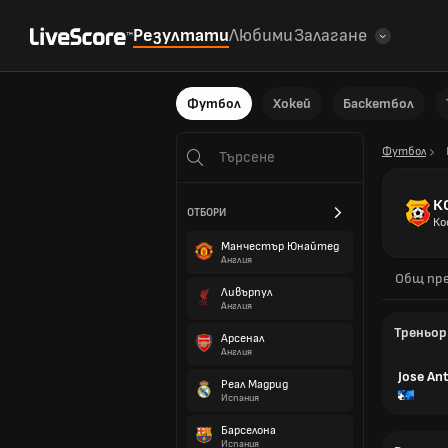
Резултати
Любими
Залагане
Футбол
Хокей
Баскетбол
Футбол
К
ОТБОРИ
Ко
Манчестър Юнайтед
Англия
Общ пре
Ливърпул
Англия
Треньор
Арсенал
Англия
Jose An
Реал Мадрид
Испания
Барселона
Испания