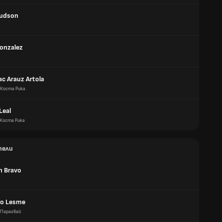
Hudson
Gonzalez
aac Arauz Artola
Коста Рика
Leal
Коста Рика
тели
n Bravo
do Lesme
Парагвай