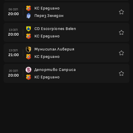
КС Ередиано
06 СЕП
20:00
Перез Зеледон
Любим
CD Escorpiones Belen
13 СЕП
20:00
КС Ередиано
Любим
Мунисипал Либерия
13 СЕП
21:00
КС Ередиано
Любим
Депортиво Саприса
20 СЕП
20:00
КС Ередиано
Любим