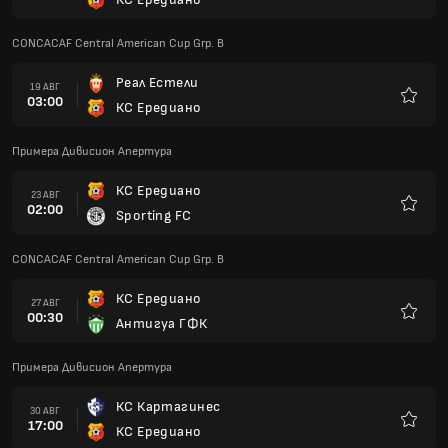
Любим
CONCACAF Central American Cup Grp. B
Реал Естели
19 АВГ
03:00
КС Ередиано
Любим
Примера Дивисион Апертура
КС Ередиано
23 АВГ
02:00
Sporting FC
Любим
CONCACAF Central American Cup Grp. B
КС Ередиано
27 АВГ
00:30
Антигуа ГФК
Любим
Примера Дивисион Апертура
КС Картагинес
30 АВГ
17:00
КС Ередиано
Любим