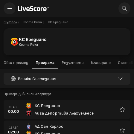
Футбол
Коста Рика
КС Ередиано
КС Ередиано
Коста Рика
Общ преглед
Програма
Резултати
Класиране
Състав
Всички Състезания
Примера Дивисион Апертура
КС Ередиано
10 АВГ
00:00
Лига Депортива Алахуеленсе
Любим
АД Сан Карлос
15 АВГ
02:00
КС Ередиано