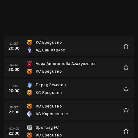
КС Ередиано
11 ОКТ
20:00
АД Сан Карлос
Любим
Лига Депортива Алахуеленсе
14 ОКТ
20:00
КС Ередиано
Любим
Перез Зеледон
18 ОКТ
20:00
КС Ередиано
Любим
КС Ередиано
25 ОКТ
21:00
КС Картагинес
Любим
Sporting FC
01 НОЕ
21:00
КС Ередиано
Любим