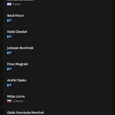
Израел
Basil Khuri
Fadel Zbedat
Jubayer Bushnak
Firas Mugrabi
Arafat Djako
Mitja Lotric
Словения
Odah Onoriode Marshal