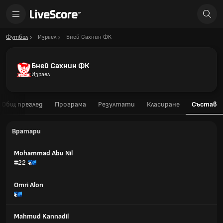
Футбол
Израел
Бней Сахнин ФК
Бней Сахнин ФК
Израел
Общ преглед
Програма
Резултати
Класиране
Състав
Вратари
Mohammad Abu Nil
#22
Omri Alon
Mahmud Kannadil