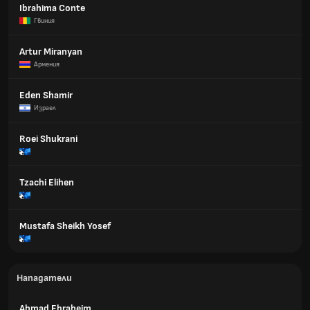
Ibrahima Conte
Гвиния
Artur Miranyan
Армения
Eden Shamir
Израел
Roei Shukrani
Tzachi Elihen
Mustafa Sheikh Yosef
Нападатели
Ahmad Ebraheim