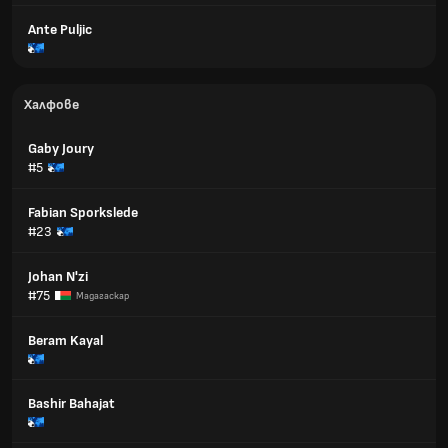
Ante Puljic
Халфове
Gaby Joury
#5
Fabian Sporkslede
#23
Johan N'zi
#75
Мадагаскар
Beram Kayal
Bashir Bahajat