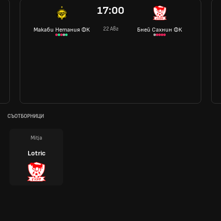
17:00
22 Авг
Макаби Нетания ФК
Бней Сахнин ФК
СЪОТБОРНИЦИ
Mitja
Lotric