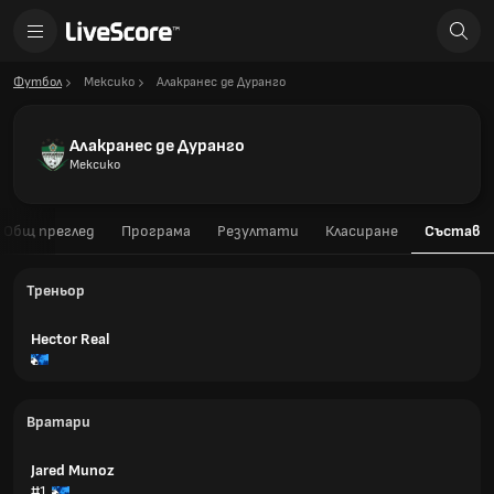
Футбол
Мексико
Алакранес де Дуранго
Алакранес де Дуранго
Мексико
Общ преглед
Програма
Резултати
Класиране
Състав
Треньор
Hector Real
Вратари
Jared Munoz
#1