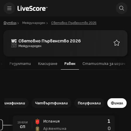
Футбол
Международен
Световно Първенство 2026
Световно Първенство 2026
Международен
Любими
ма
Резултати
Класиране
Равен
Статистика за играч
сминафинали
Четвъртфинали
Полуфинали
Финал
1
Испания
19 ЮЛИ
СП
0
Аржентина