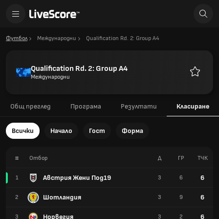
Футбол
Международни
Qualification Rd. 2: Group A4
Qualification Rd. 2: Group A4
Международни
Любими
Общ преглед
Програма
Резултати
Класиране
Всички
Начало
Гост
Форма
#
Отбор
Д
ГР
TЧК
Австрия Жени Под19
6
1
3
6
Шотландия
6
2
3
9
Норвегия
6
3
3
2