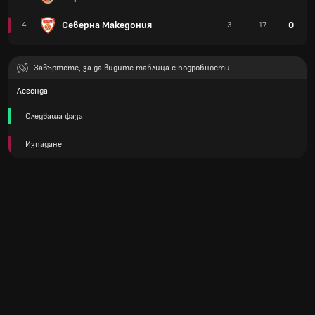
Северна Македония
0
4
3
-17
Завъртете, за да видите таблица с подробности
Легенда
Следваща фаза
Изпадане