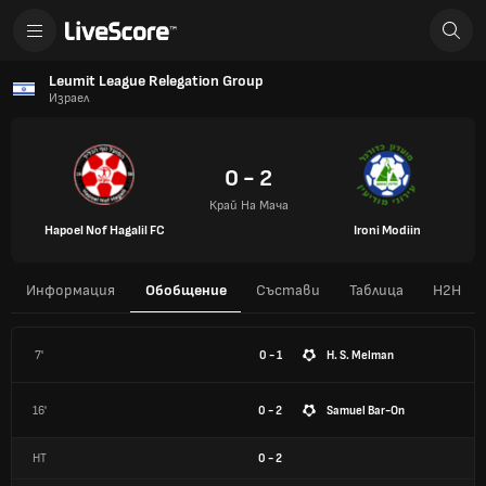
Leumit League Relegation Group
Израел
0 - 2
Край На Мача
Hapoel Nof Hagalil FC
Ironi Modiin
Информация
Обобщение
Състави
Таблица
H2H
7'
0 - 1
H. S. Melman
16'
0 - 2
Samuel Bar-On
HT
0
-
2