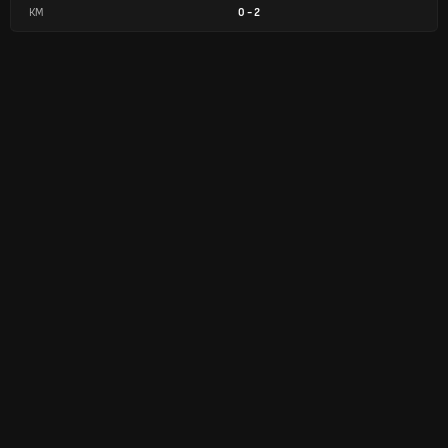
КМ
0
-
2