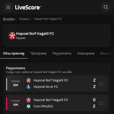
Футбол
Израел
Hapoel Nof Hagalil FC
Hapoel Nof Hagalil FC
Израел
Общ преглед
Програма
Резултати
Класиране
Състав
Резултати
Следи най-новите Hapoel Nof Hagalil FC мачове
2
Hapoel Nof Hagalil FC
25 МАЙ
КМ
2
Hapoel Acre FC
0
Hapoel Nof Hagalil FC
19 МАЙ
КМ
2
Ironi Modiin