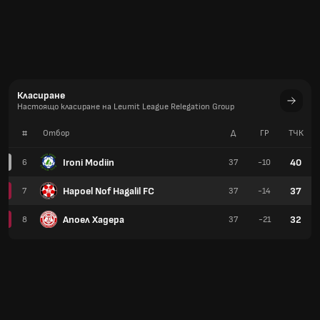
Класиране
Настоящо класиране на Leumit League Relegation Group
#
Отбор
Д
ГР
TЧК
Ironi Modiin
40
6
37
-10
Hapoel Nof Hagalil FC
37
7
37
-14
Апоел Хадера
32
8
37
-21