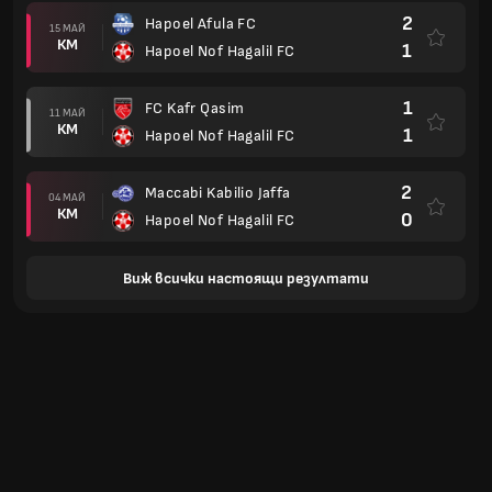
2
Hapoel Afula FC
15 МАЙ
КМ
1
Hapoel Nof Hagalil FC
1
FC Kafr Qasim
11 МАЙ
КМ
1
Hapoel Nof Hagalil FC
2
Maccabi Kabilio Jaffa
04 МАЙ
КМ
0
Hapoel Nof Hagalil FC
Виж всички настоящи резултати