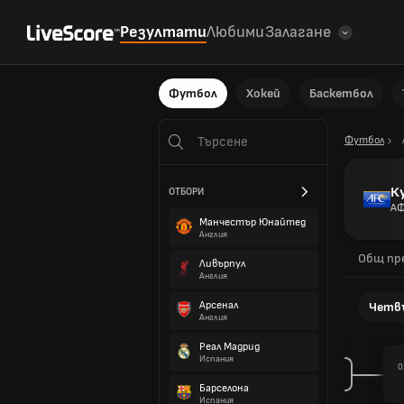
Резултати
Любими
Залагане
Футбол
Хокей
Баскетбол
Футбол
К
ОТБОРИ
А
Манчестър Юнайтед
Англия
Общ пр
Ливърпул
Англия
Арсенал
Четв
Англия
Реал Мадрид
Испания
0
Барселона
Испания