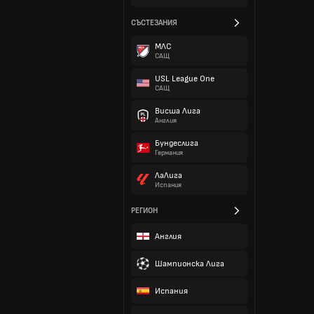
СЪСТЕЗАНИЯ
МЛС
САЩ
USL League One
САЩ
Висша Лига
Англия
Бундеслига
Германия
ЛаЛига
Испания
РЕГИОН
Англия
Шампионска Лига
Испания