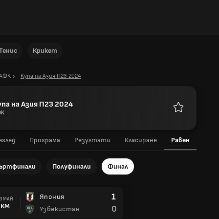
Тенис
Крикет
АФК
Купа на Азия П23 2024
упа на Азия П23 2024
ФК
Любими
еглед
Програма
Резултати
Класиране
Равен
ъртфинали
Полуфинали
Финал
1
Япония
3 МАЙ
КМ
0
Узбекистан