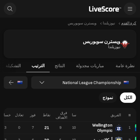
كرة القدم
نيوزيلندا
ويسترن سوبوربس
ويسترن سوبوربس
نيوزيلندا
نظرة عامة
مباريات مجدولة
النتائج
الترتيب
التشكيلة
National League Championship
الكل
نموذج
فرق
#
الفريق
سا
نقاط
فوز
تعادل
خسارة
الأهداف
Wellington
21
3
0
7
9
10
1
Olympic