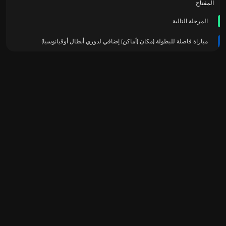
المفتاح
المرحلة التالية
مباراة فاصلة للبطولة (مكان (أماكن) إضافي لدوري أبطال أوقيانوسيا)