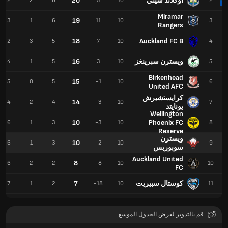
أوكلاند سيتي
20
2
2
6
5
10
2
Miramar
19
3
1
6
11
10
3
Rangers
18
Auckland FC B
2
3
5
7
10
4
ويسترن سبرينغز
16
4
1
5
3
10
5
Birkenhead
15
5
0
5
-1
10
6
United AFC
كرايستشيرش
14
4
2
4
-3
10
7
يونايتد
Wellington
10
Phoenix FC
6
1
3
-3
10
8
Reserve
ويسترن
10
6
1
3
-2
10
9
سوبوربس
Auckland United
8
6
2
2
-8
10
10
FC
كوستال سبيريت
7
7
1
2
-18
10
11
قم بالتدوير لعرض الجدول الموسع