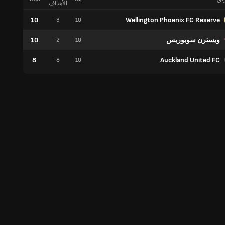
الأهداف
10
Wellington Phoenix FC Reserve
3
-3
10
ويسترن سوبوربس
10
3
-2
10
8
Auckland United FC
2
-8
10