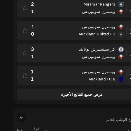
2
Miramar Rangers
مباراة
1
ويسترن سوبوربس
1
ويسترن سوبوربس
مباراة
0
Auckland United FC
3
كرايستشيرش يونايتد
مباراة
1
ويسترن سوبوربس
1
ويسترن سوبوربس
مباراة
1
Auckland FC B
عرض جميع النتائج الأخيرة
ي الوطني الحالي
فرق
ريق
سا
نقاط
فوز