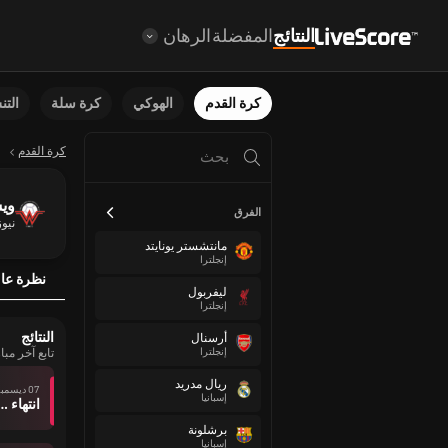
النتائج
المفضلة
الرهان
كرة القدم
الهوكي
كرة سلة
الت
كرة القدم
وي
الفرق
نيوز
مانتشستر يونايتد
إنجلترا
نظرة عا
ليفربول
إنجلترا
النتائج
أرسنال
إنجلترا
تابع آخر م
ريال مدريد
07 ديسمبر
إسبانيا
انتهاء وقت ال
برشلونة
إسبانيا