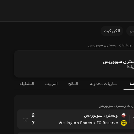
نس
الكريكيت
نيوزيلندا
ويسترن سوبوربس
سترن سوبوربس
يلندا
مة
مباريات مجدولة
النتائج
الترتيب
التشكيلة
باريات ويسترن سوبوربس
2
ويسترن سوبوربس
مباراة
7
Wellington Phoenix FC Reserve