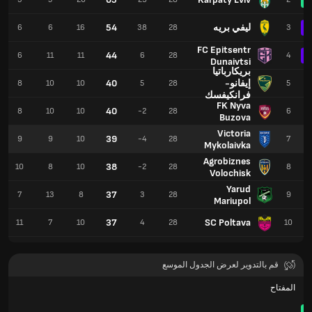
ليفي بريه
54
6
6
16
38
28
3
FC Epitsentr
44
6
11
11
6
28
4
Dunaivtsi
بريكارباتيا
إيفانو-
40
8
10
10
5
28
5
فرانكيفسك
FK Nyva
40
8
10
10
-2
28
6
Buzova
Victoria
39
9
9
10
-4
28
7
Mykolaivka
Agrobiznes
38
10
8
10
-2
28
8
Volochisk
Yarud
37
7
13
8
3
28
9
Mariupol
37
SC Poltava
11
7
10
4
28
10
قم بالتدوير لعرض الجدول الموسع
المفتاح