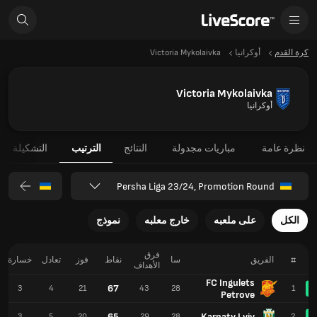
كرة القدم
أوكرانيا
Victoria Mykolaivka
Victoria Mykolaivka
أوكرانيا
نظرة عامة
مباريات مجدولة
النتائج
الترتيب
التشكيلة
Persha Liga 23/24, Promotion Round
الكل
على ملعبه
خارج معلبه
نموذج
فرق
#
الفريق
سا
نقاط
فوز
تعادل
خسارة
الأهداف
FC Ingulets
67
3
4
21
43
28
1
Petrove
65
Karpaty Lviv
3
5
20
29
28
2