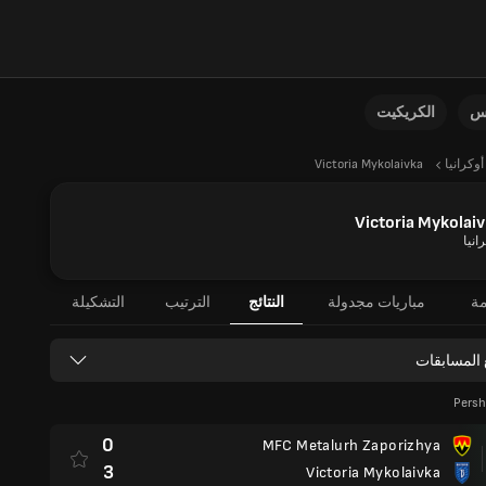
نس
الكريكيت
أوكرانيا
Victoria Mykolaivka
Victoria Mykolai
انيا
مة
مباريات مجدولة
النتائج
الترتيب
التشكيلة
 المسابقات
Persh
0
MFC Metalurh Zaporizhya
3
Victoria Mykolaivka