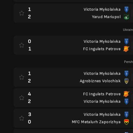
1
Victoria Mykolaivka
2
Yarud Mariupol
Ukrain
0
Victoria Mykolaivka
1
FC Ingulets Petrove
Persh
1
Victoria Mykolaivka
2
Agrobiznes Volochisk
4
FC Ingulets Petrove
2
Victoria Mykolaivka
3
Victoria Mykolaivka
0
MFC Metalurh Zaporizhya