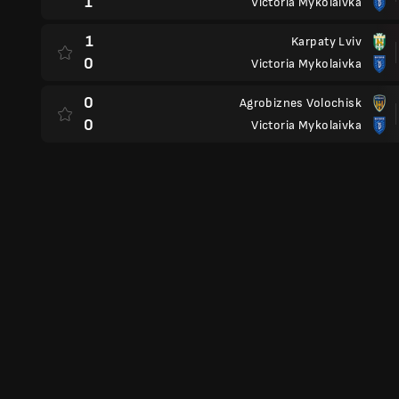
1
Victoria Mykolaivka
1
Karpaty Lviv
0
Victoria Mykolaivka
0
Agrobiznes Volochisk
0
Victoria Mykolaivka