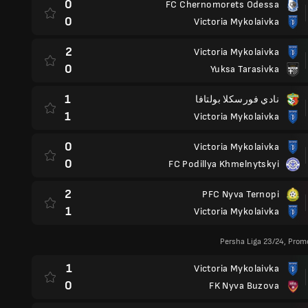
0
FC Chernomorets Odessa
0
Victoria Mykolaivka
2
Victoria Mykolaivka
0
Yuksa Tarasivka
1
نادي فورسكلا بولتافا
1
Victoria Mykolaivka
0
Victoria Mykolaivka
0
FC Podillya Khmelnytskyi
2
PFC Nyva Ternopi
1
Victoria Mykolaivka
Persha Liga 23/24, Pro
1
Victoria Mykolaivka
0
FK Nyva Buzova