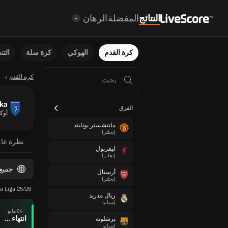
النتائج
المفضلة
الرهان
كرة القدم
الهوكي
كرة سلة
الت
كرة القدم
vka
الفرق
أوكر
مانتشستر يونايتد
إنجلترا
نظرة عا
ليفربول
إنجلترا
جميع
أرسنال
إنجلترا
a Liga 25/26
ريال مدريد
إسبانيا
04 مايو
انتهاء وقت المباراة
برشلونة
إسبانيا