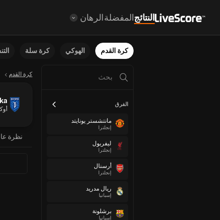
النتائج
المفضلة
الرهان
كرة القدم
الهوكي
كرة سلة
الت
كرة القدم
vka
الفرق
أوكر
مانتشستر يونايتد
إنجلترا
نظرة عا
ليفربول
إنجلترا
أرسنال
إنجلترا
ريال مدريد
إسبانيا
برشلونة
إسبانيا