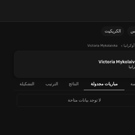
نس
الكريكيت
أوكرانيا
Victoria Mykolaivka
Victoria Mykolai
انيا
مة
مباريات مجدولة
النتائج
الترتيب
التشكيلة
لا توجد بيانات متاحة