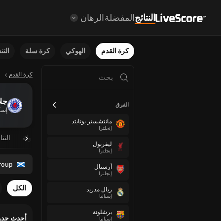
النتائج
المفضلة
الرهان
كرة القدم
الهوكي
كرة سلة
الت
كرة القدم
جل
الفرق
إسك
مانتشستر يونايتد
إنجلترا
نظرة عامة
مباريات مجدولة
النتا
ليفربول
إنجلترا
roup
أرسنال
إنجلترا
الكل
ريال مدريد
إسبانيا
برشلونة
أحدث جدو
إسبانيا