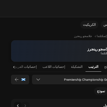
نس
الكريكيت
إسكتلندا
جلاسجو رينجرز
اسجو رينجرز
تلندا
ئج
الترتيب
التشكيلة
إحصائيات اللاعب
إحصائيات الفريق
Premiership Championship G
نموذج
ل