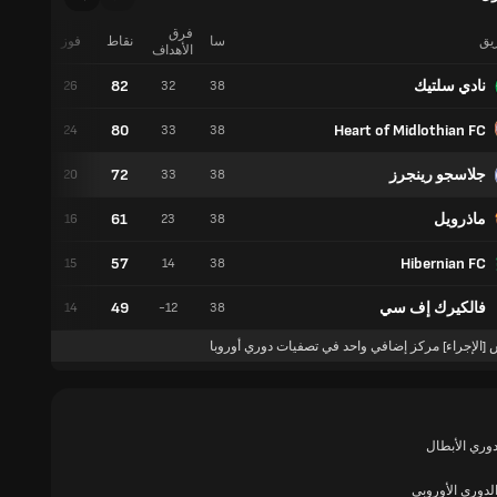
فرق
ريق
سا
نقاط
فوز
تعادل
الأهداف
نادي سلتيك
82
4
26
32
38
80
Heart of Midlothian FC
8
24
33
38
جلاسجو رينجرز
72
12
20
33
38
ماذرويل
61
13
16
23
38
57
Hibernian FC
12
15
14
38
فالكيرك إف سي
49
7
14
-12
38
 [الإجراء] مركز إضافي واحد في تصفيات دوري أوروبا
وري الأبطال
لدوري الأوروبي