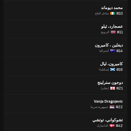
محمد ديوماند
#10
ساحل العاج
عصجارد، ثيلو
#11
النرويج
ديفلين ، كاميرون
#14
أستراليا
كاميرون، ليال
#16
إسكتلندا
دوجون سترلينج
#21
إنجلترا
Vanja Dragojevic
#22
جمهورية صربيا
تشوكواني، توتشي
#42
الدانمارك