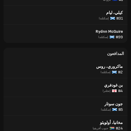
كيلي، ليام
#31
إسكتلندا
Rydnn McGuire
#99
إسكتلندا
المدافعون
ماكروري، روس
#2
إسكتلندا
بن غودفري
#4
إنجلترا
جون سوتار
#5
إسكتلندا
مخانيا، أولويثو
#24
جنوب أفريقيا