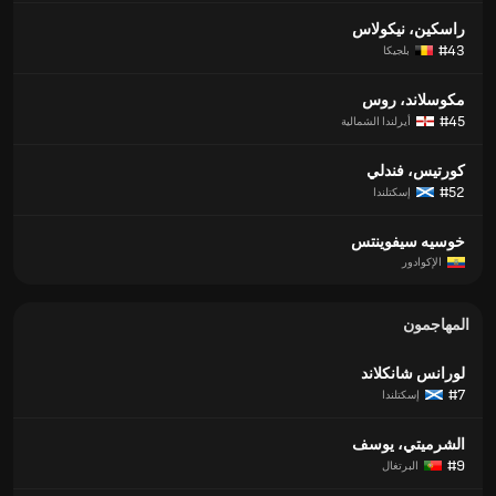
راسكين، نيكولاس
#43
بلجيكا
مكوسلاند، روس
#45
أيرلندا الشمالية
كورتيس، فندلي
#52
إسكتلندا
خوسيه سيفوينتس
الإكوادور
المهاجمون
لورانس شانكلاند
#7
إسكتلندا
الشرميتي، يوسف
#9
البرتغال