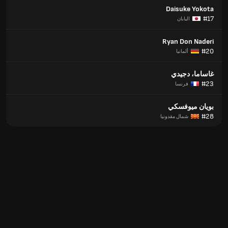
Daisuke Yokota
#17
اليابان
Ryan Don Naderi
#20
ألمانيا
غاساما، دجيدي
#23
فرنسا
بويان ميوفسكي
#28
شمال مقدونيا