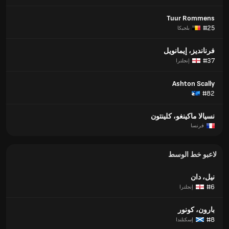
Tuur Rommens
#25
بلجيكا
فرنانديز، إيمانويل
#37
إنجلترا
Ashton Scally
#82
نسيالا ماكينغو، كلينتون
فرنسا
لاعبو خط الوسط
نيل، دان
#6
إنجلترا
بارون، كونور
#8
إسكتلندا