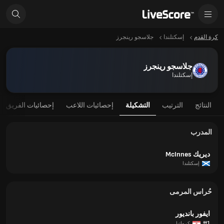
كرة القدم
إسكتلندا
جلاسجو رينجرز
جلاسجو رينجرز
إسكتلندا
النتائج
الترتيب
التشكيلة
إحصائيات اللاعب
إحصائيات الفريق
المدرب
ديريك McInnes
إسكتلندا
حُراس المرمى
ايفور بانديور
#1
كرواتيا