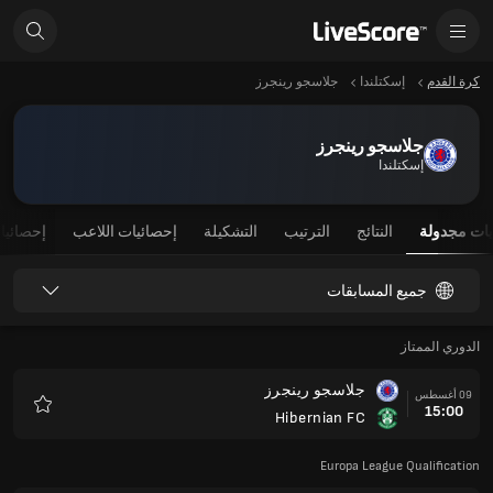
كرة القدم
إسكتلندا
جلاسجو رينجرز
جلاسجو رينجرز
إسكتلندا
يات مجدولة
النتائج
الترتيب
التشكيلة
إحصائيات اللاعب
إحصائيا
جميع المسابقات
الدوري الممتاز
جلاسجو رينجرز
09 أغسطس
15:00
Hibernian FC
المفضلة
Europa League Qualification