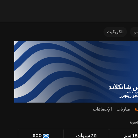
نس
الكريكيت
 شانكلاند
و رينجرز
ة
مباريات
الإحصائيات
لحيوية
SCO
1 سم
30 سنوات