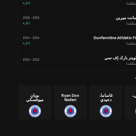
إعارة
كتلندا
انت ميرين
2016
-
2015
إعارة
كتلندا
Dunfermline Athletic F
2014
-
2014
إعارة
كتلندا
وينز بارك إف سي
2013
-
2012
كتلندا
،
غاساما،
Ryan Don
بويان
دجيدي
Naderi
ميوفسكي