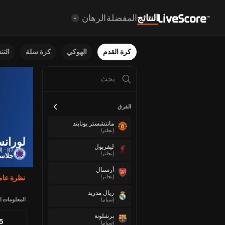
النتائج
المفضلة
الرهان
كرة القدم
الهوكي
كرة سلة
الت
الفرق
مانتشستر يونايتد
إنجلترا
لورانس
ليفربول
#7 - إلى الأمام
إنجلترا
جلاسج
أرسنال
إنجلترا
نظرة عام
ريال مدريد
المعلومات ا
إسبانيا
برشلونة
85
إسبانيا