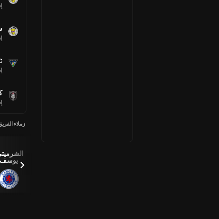
إس
س
إس
C
إس
ك
إس
زملاء الفريق
Daisuke
الشرميتي
Yokota
يوسف