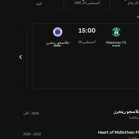
الارتفاع
أغسطس 10, 1995
البلد
ة
15:00
09 أغسطس
Hibernian FC
جلاسجو رينجرز
لاسجو رينجرز
2026
-
الآن
كتلندا
Heart of Midlothian F
2026
-
2022
كتلندا