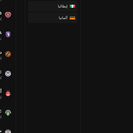
إيطاليا
B
ألمانيا
إس
A
بل
د
إس
C
إس
أ
إس
C
إس
س