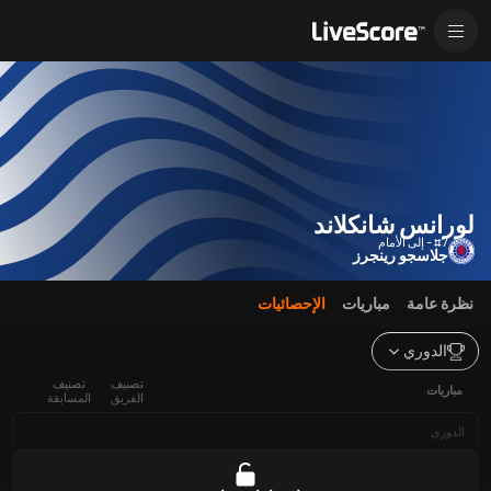
لورانس شانكلاند
#7 - إلى الأمام
جلاسجو رينجرز
نظرة عامة
مباريات
الإحصائيات
الدوري
تصنيف
تصنيف
مباريات
الفريق
المسابقة
الدوري