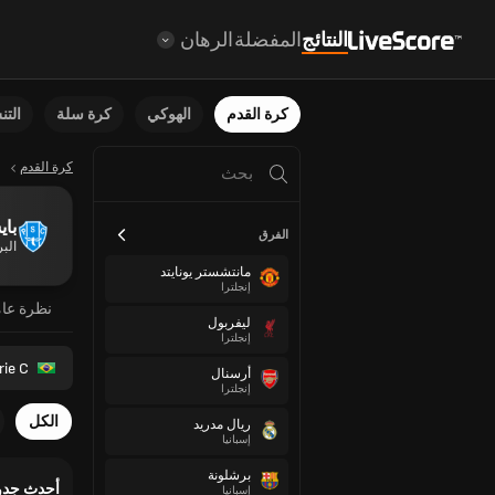
النتائج
المفضلة
الرهان
كرة القدم
الهوكي
كرة سلة
الت
كرة القدم
بايس
الفرق
البر
مانتشستر يونايتد
إنجلترا
نظرة عا
ليفربول
إنجلترا
rie C
أرسنال
إنجلترا
الكل
ريال مدريد
إسبانيا
برشلونة
أحدث جدو
إسبانيا