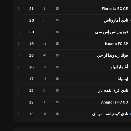
21
Floresta EC CE
6
5
1
15
نادي أمازوناس
20
2
6
-5
15
فيجييرينس إس سي
20
5
5
-5
15
19
Ituano FC SP
4
5
-1
15
فولتا ريدوندا ار جي
18
3
5
-8
15
أمّ مارانهاو
18
6
4
-3
15
إيتابيانا
17
5
4
-5
15
نادي كرة القدم بار
15
6
3
0
15
12
Anapolis FC GO
3
3
-6
15
نادي كونفيانسا اس اي
12
3
3
-6
15