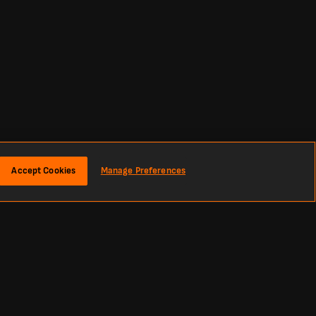
Accept Cookies
Manage Preferences
نبذة
نتائج كرة القدم المباشرة - أحدث النتائج والمباريات
يُعد LiveScore الوجهة المثالية لمتابعة نتائج كرة القدم المباشرة وآخر أخبار كرة القدم من جميع أنحاء العالم. سواء كنت تبحث عن نتائج اليوم، أو لوحات النتائج المباشرة، أو المباريات القادمة.