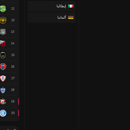
إيطاليا
11
ألمانيا
12
13
14
15
16
17
18
19
20