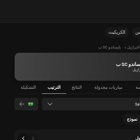
نس
الكريكيت
البرازيل
بايساندو SC ب
اندو SC ب
ازيل
مة
مباريات مجدولة
النتائج
الترتيب
التشكيلة
Se
نموذج
ل