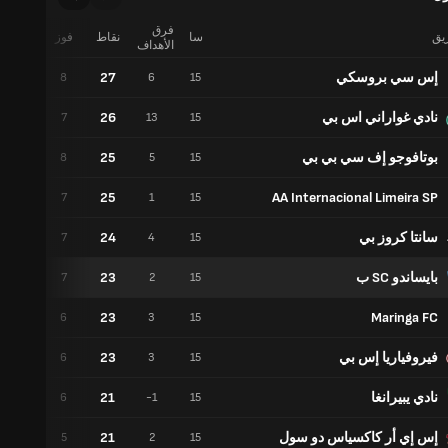
فرق
ريق
سا
نقاط
فوز
تعادل
الأهداف
إس سي بروسكي
27
3
8
6
15
نادي غواراني اس بي
26
5
7
13
15
بوتافوجو إف سي بي بي
25
1
8
5
15
25
AA Internacional Limeira SP
4
7
1
15
سانتا كروز بي
24
3
7
4
15
بايساندو SC ب
23
2
7
2
15
23
Maringa FC
5
6
3
15
فيروفياريا إس بي
23
5
6
3
15
نادي يبيرانغا
21
3
6
-1
15
إس إي أر كاكسياس دو سول
21
6
5
2
15