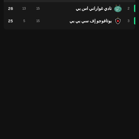
نادي غواراني اس بي
26
13
15
2
بوتافوجو إف سي بي بي
25
5
15
3