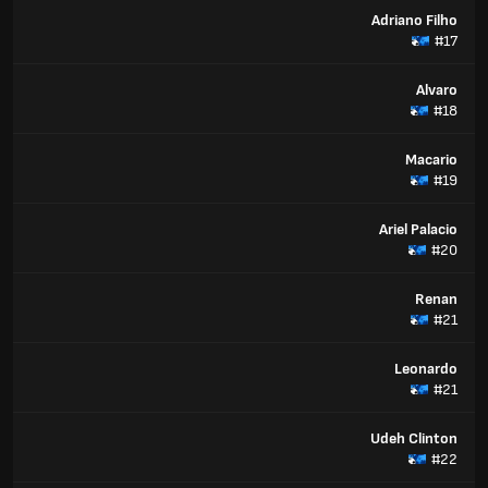
Adriano Filho
#17
Alvaro
#18
Macario
#19
Ariel Palacio
#20
Renan
#21
Leonardo
#21
Udeh Clinton
#22