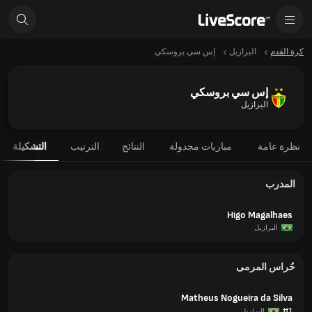
كرة القدم
البرازيل
إس سي بروسكي
إس سي بروسكي
البرازيل
نظرة عامة
مباريات مجدولة
النتائج
الترتيب
التشكيلة
المدرب
Higo Magalhaes
البرازيل
حُراس المرمى
Matheus Nogueira da Silva
#1
البرازيل