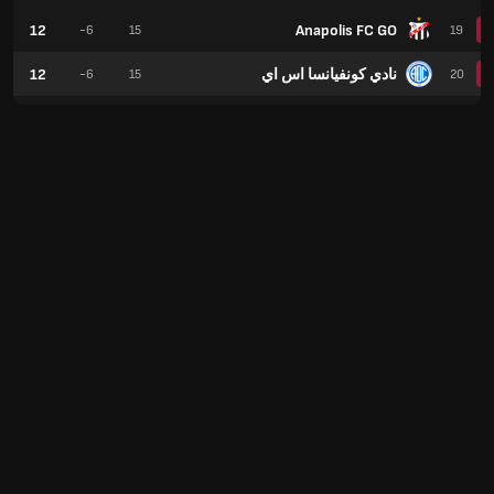
12
Anapolis FC GO
-6
15
19
نادي كونفيانسا اس اي
12
-6
15
20