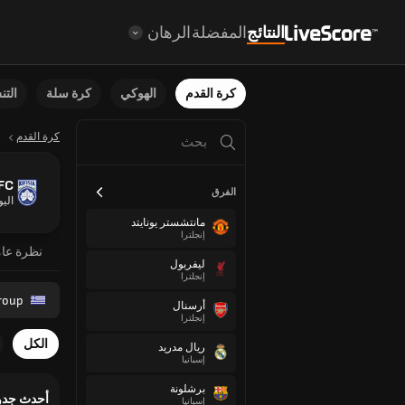
النتائج
المفضلة
الرهان
كرة القدم
الهوكي
كرة سلة
الت
كرة القدم
 FC
الفرق
اليو
مانتشستر يونايتد
إنجلترا
نظرة عا
ليفربول
إنجلترا
roup
أرسنال
إنجلترا
الكل
ريال مدريد
إسبانيا
برشلونة
أحدث جدو
إسبانيا