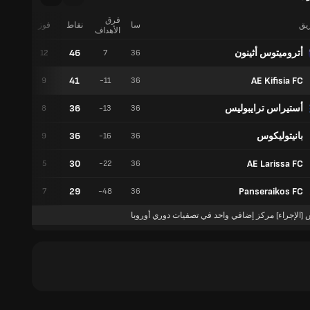
فرق
ريق
سا
نقاط
فوز
تعادل
الأهداف
أتروميتوس أثينون
46
10
12
7
36
41
AE Kifisia FC
14
9
-11
36
أستيراس ترايبوليس
36
12
8
-13
36
بانيتوليكوس
36
9
9
-16
36
30
AE Larissa FC
15
5
-22
36
29
Panseraikos FC
8
7
-48
36
 [الإجراء] مركز إضافي واحد في تصفيات دوري أوروبا