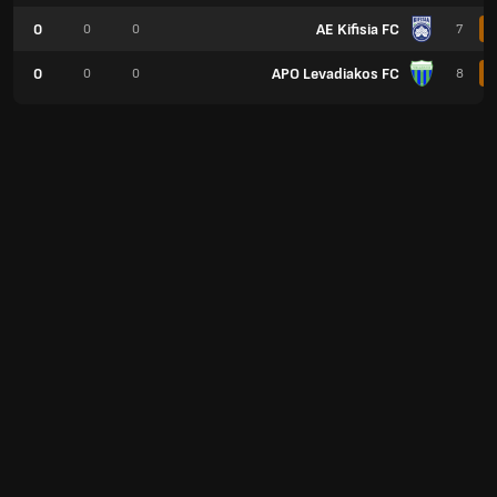
0
AE Kifisia FC
0
0
7
0
APO Levadiakos FC
0
0
8