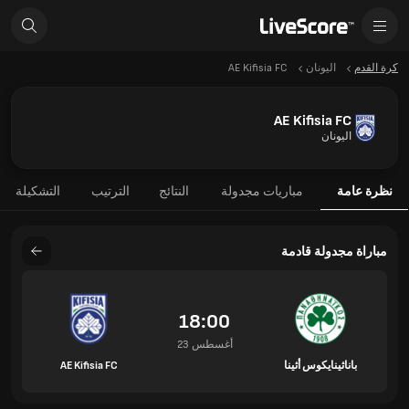
كرة القدم
اليونان
AE Kifisia FC
AE Kifisia FC
اليونان
نظرة عامة
مباريات مجدولة
النتائج
الترتيب
التشكيلة
مباراة مجدولة قادمة
18:00
23 أغسطس
باناثينايكوس أثينا
AE Kifisia FC