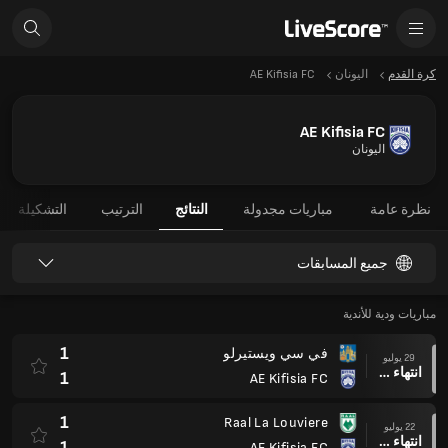
كرة القدم
اليونان
AE Kifisia FC
AE Kifisia FC
اليونان
نظرة عامة
مباريات مجدولة
النتائج
الترتيب
التشكيلة
جميع المسابقات
مباريات ودية للأندية
1
في سي ويستيرلو
29 يوليو
انتهاء وقت المباراة
1
AE Kifisia FC
1
Raal La Louviere
22 يوليو
انتهاء وقت المباراة
1
AE Kifisia FC