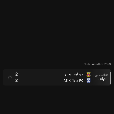
Club Friendlies 2023
2
جو اهد ايجلز
04 أغسطس
انتهاء وقت المباراة
2
AE Kifisia FC