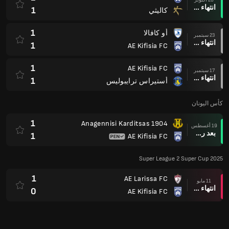
انتهاء وقت المباراة
1
كاليثي
1
أو كافالا
23 سبتمبر
انتهاء وقت المباراة
1
AE Kifisia FC
1
AE Kifisia FC
17 سبتمبر
انتهاء وقت المباراة
1
أستيراس ترايبوليس
كأس اليونان
1
Anagennisi Karditsas 1904
19 أغسطس
بعد ركلات الترجيح
1
AE Kifisia FC
Super League 2 Super Cup 2025
1
AE Larissa FC
11 مايو
انتهاء وقت المباراة
0
AE Kifisia FC