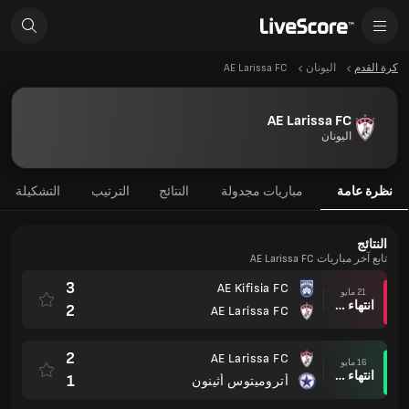
كرة القدم
اليونان
AE Larissa FC
AE Larissa FC
اليونان
نظرة عامة
مباريات مجدولة
النتائج
الترتيب
التشكيلة
النتائج
تابع آخر مباريات AE Larissa FC
3
AE Kifisia FC
21 مايو
انتهاء وقت المباراة
2
AE Larissa FC
2
AE Larissa FC
16 مايو
انتهاء وقت المباراة
1
أتروميتوس أثينون