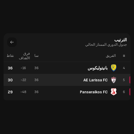
الترتيب
جدول الدوري الممتاز الحالي
فرق
#
الفريق
سا
نقاط
الأهداف
بانيتوليكوس
36
-16
36
4
30
AE Larissa FC
-22
36
5
29
Panseraikos FC
-48
36
6